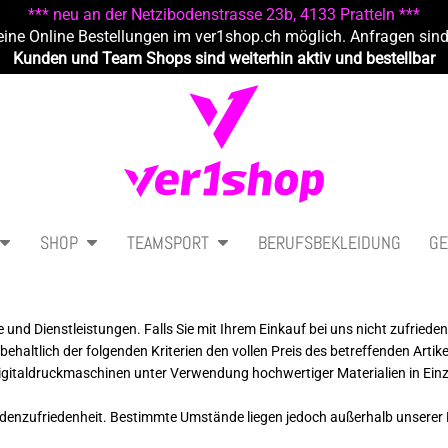
*** neu an der Netzibodenstrasse 23b, 4133 Pratteln ***
eine Online Bestellungen im ver1shop.ch möglich. Anfragen sin
Kunden und Team Shops sind weiterhin aktiv und bestellbar
SHOP
TEAMSPORT
BERUFSBEKLEIDUNG
GE
 und Dienstleistungen. Falls Sie mit Ihrem Einkauf bei uns nicht zufrieden
ehaltlich der folgenden Kriterien den vollen Preis des betreffenden Ar
taldruckmaschinen unter Verwendung hochwertiger Materialien in Einzelf
denzufriedenheit. Bestimmte Umstände liegen jedoch außerhalb unserer Ko