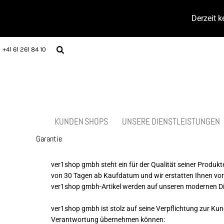
STICKEREI
BEKLEIDUNG
TEAMWARE
KUNDEN SHOPS
Derzeit k
TEXTILDRUCK
TEAMWEAR
FUSSBALL
UNSERE DIENSTLEISTUNGEN
WORKWEAR FULFILLMENT
ARBEITSKLEIDUNG
PADEL / TENNIS
UNSERE DIENSTLEISTUNGEN
+41 61 261 84 10
VEREINSAUSRÜSTUNG
FUTSAL
HANDBALL
SHOP
KATALOGE
FUSSBALL AUSRÜSTUNG
VOLLEYBALL
SHOP
HANDBALL AUSRÜSTUNG
RUNNING
TEAMSPORT
PADEL AUSRÜSTUNG
TEAMSPORT
VOLLEYBALL AUSRÜSTUNG
BERUFSBEKLEIDUNG
KUNDEN SHOPS
UNSERE DIENSTLEISTUNGEN
RUNNING AUSRÜSTUNG
GESTALTE DEIN PRODUKT
Garantie
WERBEARTIKEL
ÜBER UNS
GESCHENK IDEEN
KONTAKT
ver1shop gmbh steht ein für der Qualität seiner Produkte
von 30 Tagen ab Kaufdatum und wir erstatten Ihnen vorb
LASER PRODUKT
ver1shop gmbh-Artikel werden auf unseren modernen Digi
ANMELDEN
POKALE & MEDAILLEN
REGISTRIEREN
FROTTIERWAREN
ver1shop gmbh ist stolz auf seine Verpflichtung zur Kun
WARENKORB: 0 ARTIKEL
Verantwortung übernehmen können:
U.S. OLYMPIA