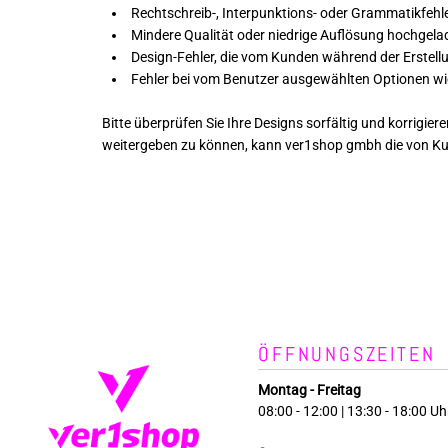
Rechtschreib-, Interpunktions- oder Grammatikfehl
BAGS
Mindere Qualität oder niedrige Auflösung hochgelad
ACCESSORIES
Design-Fehler, die vom Kunden während der Erstell
Fehler bei vom Benutzer ausgewählten Optionen wie 
ROBES / TOWELS
APRONS
Bitte überprüfen Sie Ihre Designs sorfältig und korrigie
PRODUKTE ZUM GESTALTEN
weitergeben zu können, kann ver1shop gmbh die von Kun
BERUFSBEKLEIDUNG
MEHR...
ÖFFNUNGSZEITEN
Montag - Freitag
08:00 - 12:00 | 13:30 - 18:00 Uh