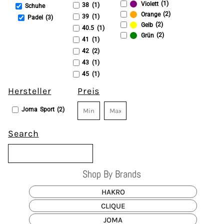
(1)
Violett
38 (1)
Schuhe
(2)
Orange
39 (1)
Padel (3)
(2)
Gelb
40.5 (1)
(2)
Grün
41 (1)
42 (2)
43 (1)
45 (1)
Hersteller
Preis
Joma Sport (2)
Search
Shop By Brands
HAKRO
CLIQUE
JOMA