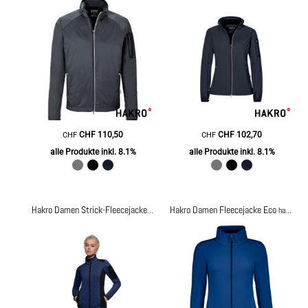
CHF
110,50
CHF
102,70
CHF
CHF
alle Produkte inkl. 8.1%
alle Produkte inkl. 8.1%
Hakro Damen Fleecejacke Eco
Hakro Damen Strick-Fleecejacke Churchill
hakro236
hakro246