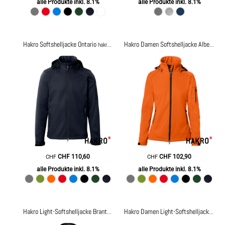
alle Produkte inkl. 8.1%
alle Produkte inkl. 8.1%
Hakro Softshelljacke Ontario
hakro848
Hakro Damen Softshelljacke Alberta
ha
CHF
110,60
CHF
102,90
CHF
CHF
alle Produkte inkl. 8.1%
alle Produkte inkl. 8.1%
Hakro Light-Softshelljacke Brantford
hakro856
Hakro Damen Light-Softshelljacke Sidney