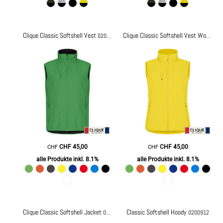
Clique Classic Softshell Vest
0200911
Clique Classic Softshell Vest Women
0
CHF
45,00
CHF
45,00
CHF
CHF
alle Produkte inkl. 8.1%
alle Produkte inkl. 8.1%
Clique Classic Softshell Jacket
Classic Softshell Hoody
0200910
0200912