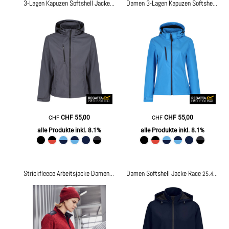
3-Lagen Kapuzen Softshell Jacke "Venturer"
TRA701
Damen 3-Lagen Kapuzen Softshell Jacke "Venturer"
CHF
55,00
CHF
55,00
CHF
CHF
alle Produkte inkl. 8.1%
alle Produkte inkl. 8.1%
Damen Softshell Jacke Race
Strickfleece Arbeitsjacke Damen
JN861
25.4448