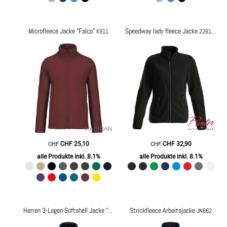
Microfleece Jacke "Falco"
Speedway lady fleece Jacke
K911
2261501
CHF
25,10
CHF
32,90
CHF
CHF
alle Produkte inkl. 8.1%
alle Produkte inkl. 8.1%
Strickfleece Arbeitsjacke
Herren 3-Lagen Softshell Jacke "Octagon II"
RGA688
JN862