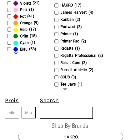
(21)
Violett
HAKRO (17)
(1)
Pink
James Harvest (4)
(41)
Rot
Kariban (2)
(9)
Orange
Portwest (2)
(17)
Gelb
Printer (1)
(18)
Grün
Printer Red (2)
(1)
Cyan
Regatta (1)
(58)
Blau
Regatta Professional (2)
Result Core (2)
Russell Athletic (2)
SOL'S (3)
Tee Jays (1)
Preis
Search
Shop By Brands
HAKRO