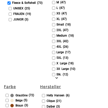
M (47)
Fleece & Softshell (73)
L (47)
UNISEX (25)
XS (47)
FRAUEN (19)
XL (47)
JUNIOR (3)
Small (18)
2XL (47)
Medium (18)
3XL (42)
4XL (26)
Large (17)
5XL (13)
X Large (18)
3X Large (10)
Stk. (12)
Farbe
Hersteller
(72)
Helly Hansen (6)
Grautöne
(5)
Beige
Clique (21)
(3)
Braun
Daiber (3)