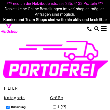
*** neu an der Netzibodenstrasse 23b, 4133 Pratteln ***
Standard
Derzeit keine Online Bestellungen im ver1shop.ch möglich.
Preis: niedrigster zuerst
Anfragen sind möglich.
Kunden und Team Shops sind weiterhin aktiv und bestellbar
Preis: höchster zuerst
Erstelldatum
FILTER
Kategorie
Größe
S (47)
Bekleidung