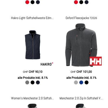
Oxford Fleecejacke
Hakro Light-Softshellweste Edmonton
hakro854
72026
CHF
90,10
CHF
101,00
CHF
CHF
alle Produkte inkl. 8.1%
alle Produkte inkl. 8.1%
Women's Manchester 2.0 Softshell Jacket
74241
Manchester 2.0 Zip In Softshell Vest
7