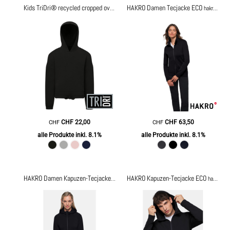
HAKRO Damen Tecjacke ECO
Kids TriDri® recycled cropped oversize hoodie
TR85B
hakro274
CHF
22,00
CHF
63,50
CHF
CHF
alle Produkte inkl. 8.1%
alle Produkte inkl. 8.1%
HAKRO Kapuzen-Tecjacke ECO
HAKRO Damen Kapuzen-Tecjacke ECO
hakro273
hakro873