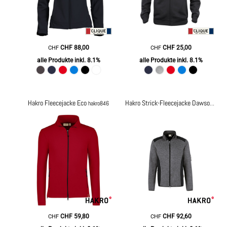
CHF
88,00
CHF
25,00
CHF
CHF
alle Produkte inkl. 8.1%
alle Produkte inkl. 8.1%
Hakro Fleecejacke Eco
hakro846
Hakro Strick-Fleecejacke Dawson
hakr
CHF
59,80
CHF
92,60
CHF
CHF