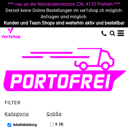
*** neu an der Netzibodenstrasse 23b, 4133 Pratteln ***
Standard
Derzeit keine Online Bestellungen im ver1shop.ch möglich.
Preis: niedrigster zuerst
Anfragen sind möglich.
Kunden und Team Shops sind weiterhin aktiv und bestellbar
Preis: höchster zuerst
Erstelldatum
FILTER
Kategorie
Größe
S (4)
Arbeitskleidung