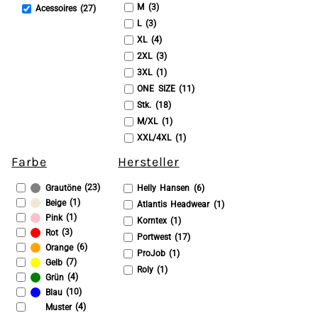
M (3)
Acessoires (27)
L (3)
XL (4)
2XL (3)
3XL (1)
ONE SIZE (11)
Stk. (18)
M/XL (1)
XXL/4XL (1)
Farbe
Hersteller
(23)
Helly Hansen (6)
Grautöne
(1)
Beige
Atlantis Headwear (1)
(1)
Pink
Korntex (1)
(3)
Rot
Portwest (17)
(6)
Orange
ProJob (1)
(7)
Gelb
Roly (1)
(4)
Grün
(10)
Blau
(4)
Muster