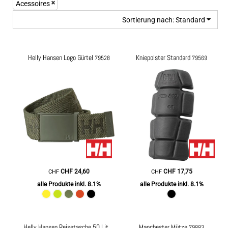
Acessoires
Sortierung nach: Standard
Helly Hansen Logo Gürtel
Kniepolster Standard
79528
79569
CHF
24,60
CHF
17,75
CHF
CHF
alle Produkte inkl. 8.1%
alle Produkte inkl. 8.1%
Manchester Mütze
Helly Hansen Reisetasche 50 Liter
79572
79883