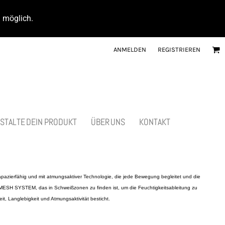
d möglich.
ANMELDEN
REGISTRIEREN
STALTE DEIN PRODUKT
ÜBER UNS
KONTAKT
 strapazierfähig und mit atmungsaktiver Technologie, die jede Bewegung begleitet und die
ESH SYSTEM, das in Schweißzonen zu finden ist, um die Feuchtigkeitsableitung zu
t, Langlebigkeit und Atmungsaktivität besticht.