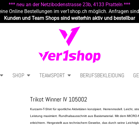
*** neu an der Netzibodenstrasse 23b, 4133 Pratteln ***
eine Online Bestellungen im ver1shop.ch möglich. Anfragen sin
Kunden und Team Shops sind weiterhin aktiv und bestellbar
SHOP
TEAMSPORT
BERUFSBEKLEIDUNG
GE
Trikot Winner IV 105002
Kurzarm-T-Shirt für sportliche Aktivitäten konzipiert. Herrenmodell. Leicht,
Leistung maximiert.
Rundhalsausschnitt aus Basismaterial.
Mit dem MICRO-M
erleichtern.
Hergestellt aus technischem Gewebe, das durch seine Leichtigkei