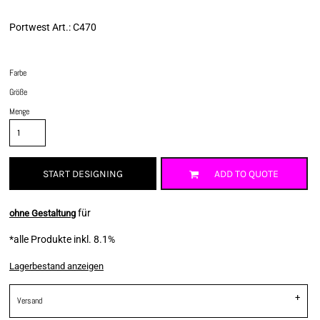
Portwest Art.: C470
Farbe
Größe
Menge
START DESIGNING
ADD TO QUOTE
für
ohne Gestaltung
*
alle Produkte inkl. 8.1%
Lagerbestand anzeigen
Versand