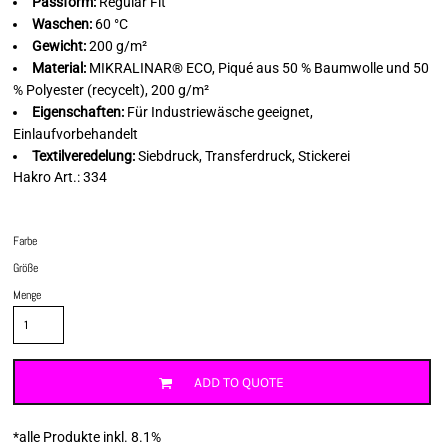
Passform:
Regular Fit
Waschen:
60 °C
Gewicht:
200 g/m²
Material:
MIKRALINAR® ECO, Piqué aus 50 % Baumwolle und 50
% Polyester (recycelt), 200 g/m²
Eigenschaften:
Für Industriewäsche geeignet,
Einlaufvorbehandelt
Textilveredelung:
Siebdruck, Transferdruck, Stickerei
Hakro Art.: 334
Farbe
Größe
Menge
ADD TO QUOTE
*
alle Produkte inkl. 8.1%