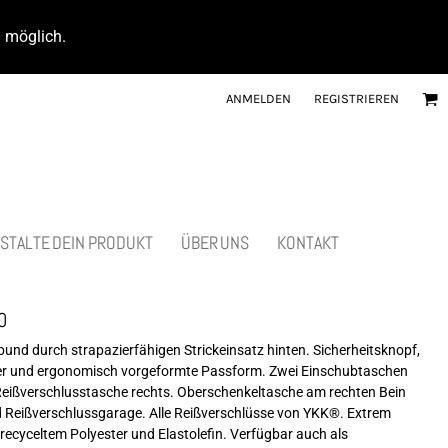
d möglich.
ANMELDEN
REGISTRIEREN
STALTE DEIN PRODUKT
ÜBER UNS
KONTAKT
0
nd durch strapazierfähigen Strickeinsatz hinten. Sicherheitsknopf,
der und ergonomisch vorgeformte Passform. Zwei Einschubtaschen
Reißverschlusstasche rechts. Oberschenkeltasche am rechten Bein
nd Reißverschlussgarage. Alle Reißverschlüsse von YKK®. Extrem
recyceltem Polyester und Elastolefin. Verfügbar auch als