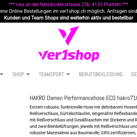
*** neu an der Netzibodenstrasse 23b, 4133 Pratteln ***
eine Online Bestellungen im ver1shop.ch möglich. Anfragen sin
Kunden und Team Shops sind weiterhin aktiv und bestellbar
SHOP
TEAMSPORT
BERUFSBEKLEIDUNG
GE
HAKRO Damen Performancehose ECO hakro71
Extrem robuste, funktionelle Hose mit dehnbarem Hosenbu
Reißverschluss, Gürtelschlaufen, eingenähte Reflexbän
mit Reißverschluss und Gesäßtaschen mit Stickerei und 
und zwei Beinbelüftungen, jeweils mit Reißverschluss u
robuster Materialmix aus Baumwolle, GRS-zertifiziertem, 