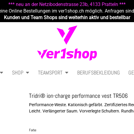
*** neu an der Netzibodenstrasse 23b, 4133 Pratteln ***
eine Online Bestellungen im ver1shop.ch möglich. Anfragen sin
Kunden und Team Shops sind weiterhin aktiv und bestellbar
SHOP
TEAMSPORT
BERUFSBEKLEIDUNG
GE
Tridri® ion-charge performance vest TR506
Performance-Weste. Kationisch gefärbt. Zertifiziertes Rec
Leicht. Verlängerter Saum. Vorverlegte Schultern. Rundh
Farbe