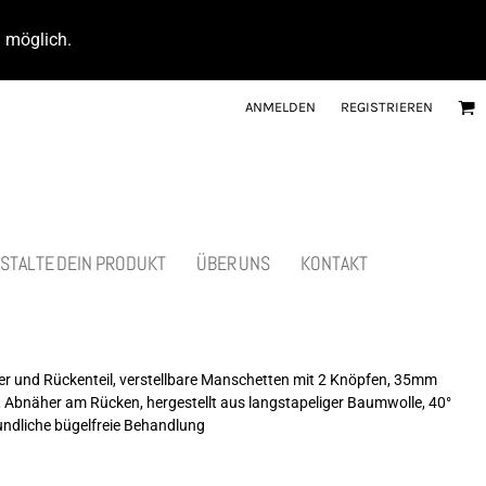
d möglich.
ANMELDEN
REGISTRIEREN
STALTE DEIN PRODUKT
ÜBER UNS
KONTAKT
ter und Rückenteil, verstellbare Manschetten mit 2 Knöpfen, 35mm
e, Abnäher am Rücken, hergestellt aus langstapeliger Baumwolle, 40°
undliche bügelfreie Behandlung