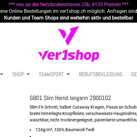
*** neu an der Netzibodenstrasse 23b, 4133 Pratteln ***
eine Online Bestellungen im ver1shop.ch möglich. Anfragen sin
Kunden und Team Shops sind weiterhin aktiv und bestellbar
SHOP
TEAMSPORT
BERUFSBEKLEIDUNG
GE
GB01 Slim Hemd langarm 2900102
Slim Fit Schnitt, halber Cutaway Kragen, Passe an Schul
breite hinterlegte Knopfleiste, verschweisste Hauptnäht
waschbar, nicht trocknergeeignet, patentierte umweltfre
124g/m², 100% Baumwoll-Twill