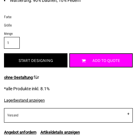
Wattierung: 90% Daunen, 10% Federn
Farbe
Größe
Menge
START DESIGNING
ADD TO QUOTE
für
ohne Gestaltung
*
alle Produkte inkl. 8.1%
Lagerbestand anzeigen
Versand
Angebot anfordern
Artikeldetails anzeigen