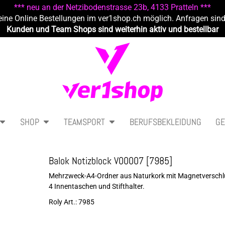
*** neu an der Netzibodenstrasse 23b, 4133 Pratteln ***
eine Online Bestellungen im ver1shop.ch möglich. Anfragen sin
Kunden und Team Shops sind weiterhin aktiv und bestellbar
SHOP
TEAMSPORT
BERUFSBEKLEIDUNG
GE
Balok Notizblock V00007 [7985]
Mehrzweck-A4-Ordner aus Naturkork mit Magnetverschluss
4 Innentaschen und Stifthalter.
Roly Art.: 7985