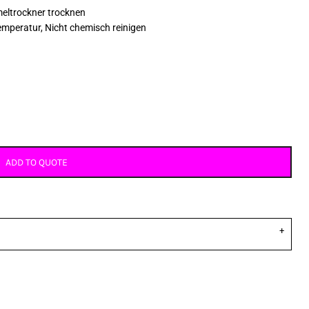
meltrockner trocknen
emperatur, Nicht chemisch reinigen
ADD TO QUOTE