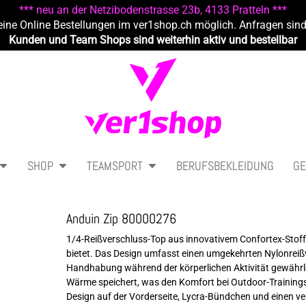
*** neu an der Netzibodenstrasse 23b, 4133 Pratteln ***
eine Online Bestellungen im ver1shop.ch möglich. Anfragen sin
Kunden und Team Shops sind weiterhin aktiv und bestellbar
SHOP
TEAMSPORT
BERUFSBEKLEIDUNG
GE
Anduin Zip 80000276
1/4-Reißverschluss-Top aus innovativem Confortex-Stoff
bietet. Das Design umfasst einen umgekehrten Nylonreißv
Handhabung während der körperlichen Aktivität gewährleis
Wärme speichert, was den Komfort bei Outdoor-Trainings
Design auf der Vorderseite, Lycra-Bündchen und einen ve