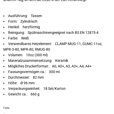
Ausführung: Tassen
Form: Zylindrisch
Henkel: herzförmig
Reinigung: Spülmaschinengeeignet nach BS EN 12875-4
Farbe: Weiß
Verwendbares Heizelement: CLAMP-MUG-11, GUMC-11oz,
MPR-3-80, MPR-80, RMUG-80
Volumen: 10oz (300 ml)
Materialzusammensetzung: Keramik
Mögliches Druckerformat: A0, A0+, A3, A3+, A4, A4+
Fassungsvermögen ca.: 300 ml
Durchmesser: 82 mm
Höhe: Ø 96 mm
Verpackungseinheit: 18 Set/Karton
Gewicht ca.: 660 g
Farbe