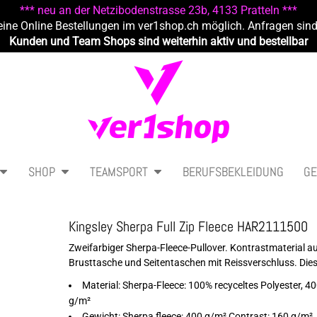
*** neu an der Netzibodenstrasse 23b, 4133 Pratteln ***
eine Online Bestellungen im ver1shop.ch möglich. Anfragen sin
Kunden und Team Shops sind weiterhin aktiv und bestellbar
SHOP
TEAMSPORT
BERUFSBEKLEIDUNG
GE
Kingsley Sherpa Full Zip Fleece HAR2111500
Zweifarbiger Sherpa-Fleece-Pullover. Kontrastmaterial a
Brusttasche und Seitentaschen mit Reissverschluss. Diese
Material: Sherpa-Fleece: 100% recyceltes Polyester, 40
g/m²
Gewicht: Sherpa fleece: 400 g/m² Contrast: 160 g/m²