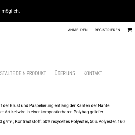
d möglich.
ANMELDEN
REGISTRIEREN
STALTE DEIN PRODUKT
ÜBER UNS
KONTAKT
uf der Brust und Paspelierung entlang der Kanten der Nähte.
r Artikel wird in einer kompostierbaren Polybag geliefert.
0 g/m² ; Kontraststoff: 50% recyceltes Polyester, 50% Polyester, 160