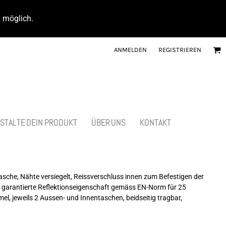
d möglich.
ANMELDEN
REGISTRIEREN
STALTE DEIN PRODUKT
ÜBER UNS
KONTAKT
che, Nähte versiegelt, Reissverschluss innen zum Befestigen der
3, garantierte Reflektionseigenschaft gemäss EN-Norm für 25
, jeweils 2 Aussen- und Innentaschen, beidseitig tragbar,