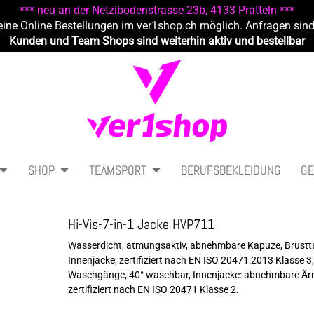
*** neu an der Netzibodenstrasse 23b, 4133 Pratteln ***
eine Online Bestellungen im ver1shop.ch möglich. Anfragen sin
Kunden und Team Shops sind weiterhin aktiv und bestellbar
SHOP
TEAMSPORT
BERUFSBEKLEIDUNG
GE
Hi-Vis-7-in-1 Jacke HVP711
Wasserdicht, atmungsaktiv, abnehmbare Kapuze, Brusttas
Innenjacke, zertifiziert nach EN ISO 20471:2013 Klasse 
Waschgänge, 40° waschbar, Innenjacke: abnehmbare Ärmel
zertifiziert nach EN ISO 20471 Klasse 2.