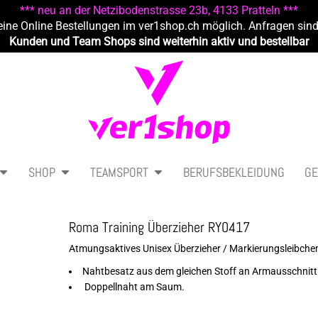
*** neu an der Netzibodenstrasse 23b, 4133 Pratteln ***
eine Online Bestellungen im ver1shop.ch möglich. Anfragen sin
Kunden und Team Shops sind weiterhin aktiv und bestellbar
SHOP
TEAMSPORT
BERUFSBEKLEIDUNG
GE
Roma Training Überzieher RY0417
Atmungsaktives Unisex Überzieher / Markierungsleibche
Nahtbesatz aus dem gleichen Stoff an Armausschnitt
Doppellnaht am Saum.