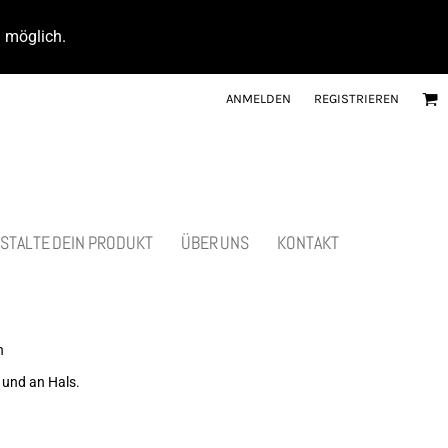
d möglich.
ANMELDEN
REGISTRIEREN
STALTE DEIN PRODUKT
ÜBER UNS
KONTAKT
n
 und an Hals.