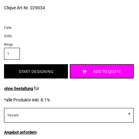
Clique Art Nr. 029034
Farbe
Größe
Menge
START DESIGNING
ADD TO QUOTE
für
ohne Gestaltung
*
alle Produkte inkl. 8.1%
Versand
Angebot anfordern