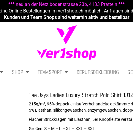
*** neu an der Netzibodenstrasse 23b, 4133 Pratteln ***
eine Online Bestellungen im ver1shop.ch möglich. Anfragen sin
Kunden und Team Shops sind weiterhin aktiv und bestellbar
SHOP
TEAMSPORT
BERUFSBEKLEIDUNG
GE
Tee Jays Ladies Luxury Stretch Polo Shirt TJ1
215g/m², 95% doppelt einlaufvorbehandelte gekämmte ri
5% Elasthan, silikongewaschen, enzymgewaschen, doppel
Flacher Strickkragen mit Elasthan, 5er Knopfleiste vers
Größen: S – M – L – XL – XXL – 3XL