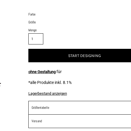
Farbe
Größe
Menge
START DESIGNING
für
ohne Gestaltung
*
alle Produkte inkl. 8.1%
Lagerbestand anzeigen
Größentabelle
Versand