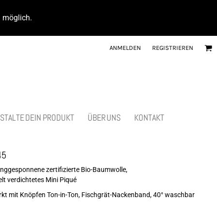
d möglich.
ANMELDEN
REGISTRIEREN
STALTE DEIN PRODUKT
ÜBER UNS
KONTAKT
45
nggesponnene zertifizierte Bio-Baumwolle,
t verdichtetes Mini Piqué
tärkt mit Knöpfen Ton-in-Ton, Fischgrät-Nackenband, 40° waschbar