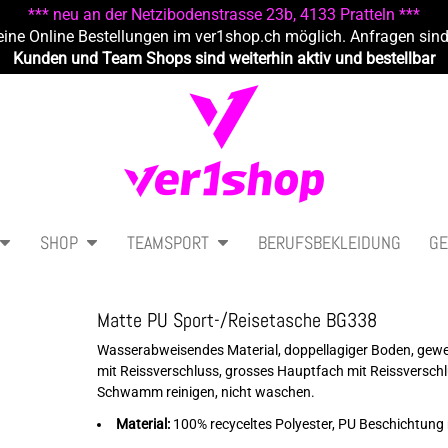
*** neu an der Netzibodenstrasse 23b, 4133 Pratteln ***
eine Online Bestellungen im ver1shop.ch möglich. Anfragen sin
Kunden und Team Shops sind weiterhin aktiv und bestellbar
SHOP
TEAMSPORT
BERUFSBEKLEIDUNG
GE
Matte PU Sport-/Reisetasche BG338
Wasserabweisendes Material, doppellagiger Boden, gewebt
mit Reissverschluss, grosses Hauptfach mit Reissversc
Schwamm reinigen, nicht waschen.
Material:
100% recyceltes Polyester, PU Beschichtung 