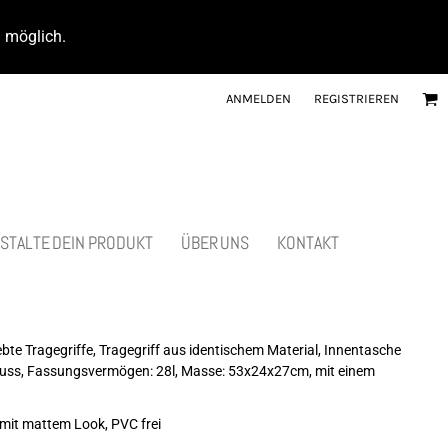
d möglich.
ANMELDEN
REGISTRIEREN
STALTE DEIN PRODUKT
ÜBER UNS
KONTAKT
e Tragegriffe, Tragegriff aus identischem Material, Innentasche
hluss, Fassungsvermögen: 28l, Masse: 53x24x27cm, mit einem
mit mattem Look, PVC frei