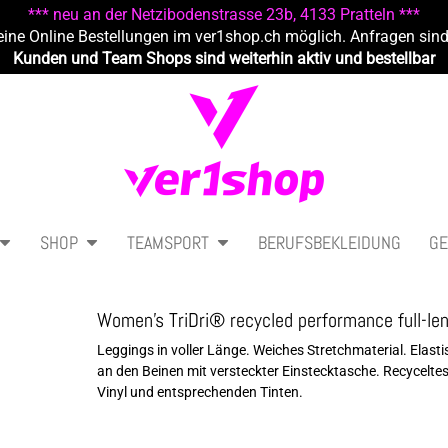
*** neu an der Netzibodenstrasse 23b, 4133 Pratteln ***
eine Online Bestellungen im ver1shop.ch möglich. Anfragen sin
Kunden und Team Shops sind weiterhin aktiv und bestellbar
SHOP
TEAMSPORT
BERUFSBEKLEIDUNG
GE
Women's TriDri® recycled performance full-le
Leggings in voller Länge. Weiches Stretchmaterial. Ela
an den Beinen mit versteckter Einstecktasche. Recycelte
Vinyl und entsprechenden Tinten.