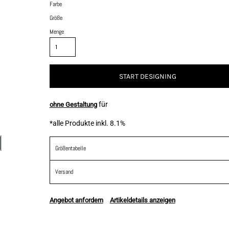
Farbe
Größe
Menge
START DESIGNING
für
ohne Gestaltung
*
alle Produkte inkl. 8.1%
Größentabelle
Versand
Angebot anfordern
Artikeldetails anzeigen