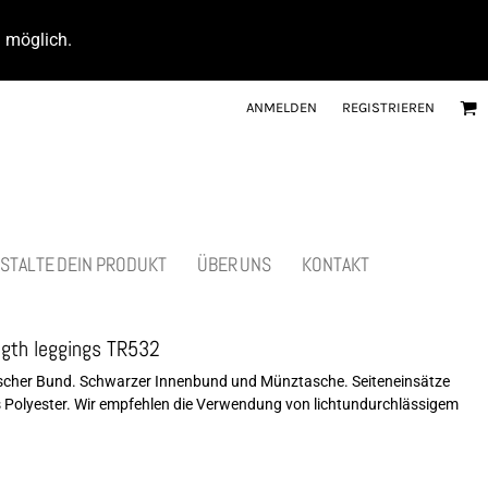
d möglich.
ANMELDEN
REGISTRIEREN
STALTE DEIN PRODUKT
ÜBER UNS
KONTAKT
ngth leggings TR532
stischer Bund. Schwarzer Innenbund und Münztasche. Seiteneinsätze
s Polyester. Wir empfehlen die Verwendung von lichtundurchlässigem