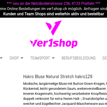
*** neu an der Netzibodenstrasse 23b, 4133 Pratteln ***
eine Online Bestellungen im ver1shop.ch möglich. Anfragen sin
Kunden und Team Shops sind weiterhin aktiv und bestellbar
SHOP
TEAMSPORT
BERUFSBEKLEIDUNG
GE
Hakro Bluse Natural Stretch hakro129
Modische, langärmelige Bluse mit Button-Down-Kragen, le
Rückenteil, leicht gerundetem Saum, weitenverstellbare
inneren Kragennaht, hochwertig verarbeiteter Knopfleist
doppelt verknotet für extra festen Halt -, Ersatzknöpfe
weicher und bügelleichter Jacquard-Maschenware aus ei