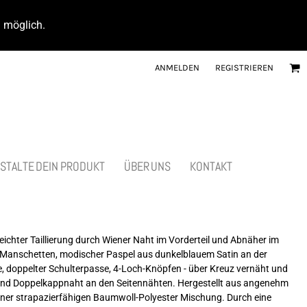
d möglich.
ANMELDEN
REGISTRIEREN
STALTE DEIN PRODUKT
ÜBER UNS
KONTAKT
ichter Taillierung durch Wiener Naht im Vorderteil und Abnäher im
n Manschetten, modischer Paspel aus dunkelblauem Satin an der
e, doppelter Schulterpasse, 4-Loch-Knöpfen - über Kreuz vernäht und
n und Doppelkappnaht an den Seitennähten. Hergestellt aus angenehm
ner strapazierfähigen Baumwoll-Polyester Mischung. Durch eine