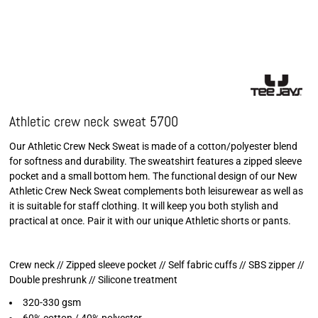
Athletic crew neck sweat 5700
Our Athletic Crew Neck Sweat is made of a cotton/polyester blend
for softness and durability. The sweatshirt features a zipped sleeve
pocket and a small bottom hem. The functional design of our New
Athletic Crew Neck Sweat complements both leisurewear as well as
it is suitable for staff clothing. It will keep you both stylish and
practical at once. Pair it with our unique Athletic shorts or pants.
Crew neck // Zipped sleeve pocket // Self fabric cuffs // SBS zipper //
Double preshrunk // Silicone treatment
320-330 gsm
60% cotton / 40% polyester