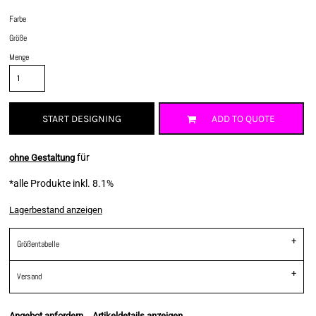
Farbe
Größe
Menge
START DESIGNING
ADD TO QUOTE
für
ohne Gestaltung
*
alle Produkte inkl. 8.1%
Lagerbestand anzeigen
Größentabelle
Versand
Angebot anfordern
Artikeldetails anzeigen