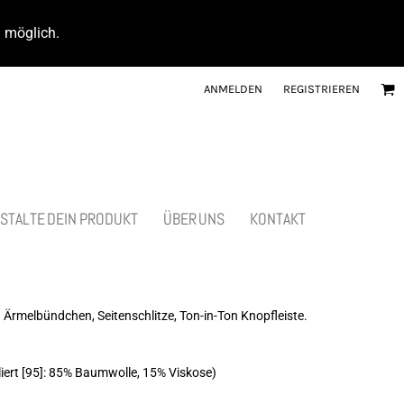
d möglich.
ANMELDEN
REGISTRIEREN
STALTE DEIN PRODUKT
ÜBER UNS
KONTAKT
 Ärmelbündchen, Seitenschlitze, Ton-in-Ton Knopfleiste.
ert [95]: 85% Baumwolle, 15% Viskose)