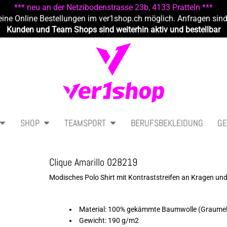
*** neu an der Netzibodenstrasse 23b, 4133 Pratteln ***
eine Online Bestellungen im ver1shop.ch möglich. Anfragen sin
Kunden und Team Shops sind weiterhin aktiv und bestellbar
SHOP
TEAMSPORT
BERUFSBEKLEIDUNG
GE
Clique Amarillo 028219
Modisches Polo Shirt mit Kontraststreifen an Kragen und
Material: 100% gekämmte Baumwolle (Graumeli
Gewicht: 190 g/m2